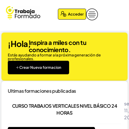
Acceder
¡Hola,
Inspira a miles con tu
conocimiento.
Estás ayudando a formar a la próxima generación de
profesionales.
Crear Nueva formacion
Ultimas formaciones publicadas
s
CURSO TRABAJOS VERTICALES NIVEL BÁSICO 24
11,
HORAS
2