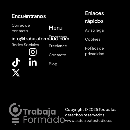
Enlaces
Encuéntranos
rápidos
Correo de
Menu
Aviso legal
contacto
Empresas
info@trabajaformado.com
Cookies
Redes Sociales
Freelance
Política de
privacidad
Contacto
Blog
Copyright © 2025 Todos los
derechos reservados
www.actualizatestudio.es