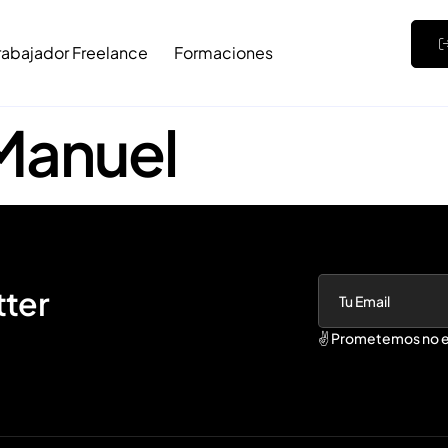
rabajador Freelance
Formaciones
Manuel
tter
✌️ Prometemos no e