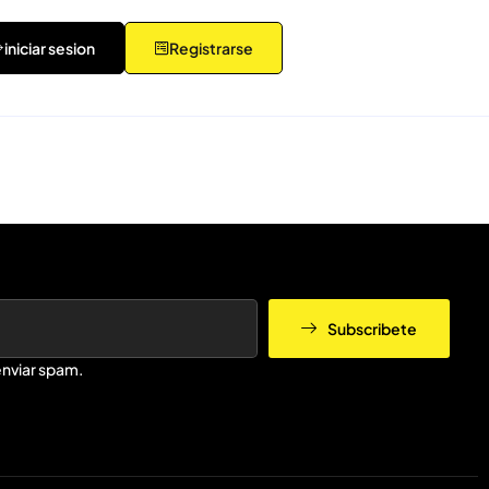
iniciar sesion
Registrarse
Subscribete
nviar spam.