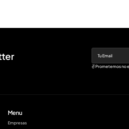
tter
✌️ Prometemos no e
Menu
Empresas