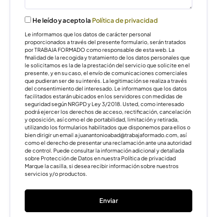
He leído y acepto la
Política de privacidad
Le informamos que los datos de carácter personal
proporcionados a través del presente formulario, serán tratados
por TRABAJA FORMADO como responsable de esta web. La
finalidad de la recogida y tratamiento de los datos personales que
le solicitamos es la de la prestación del servicio que solicite en el
presente, y en su caso, el envío de comunicaciones comerciales
que pudieran ser de su interés. La legitimación se realiza a través
del consentimiento del interesado. Le informamos que los datos
facilitados estarán ubicados en los servidores con medidas de
seguridad según NRGPD y Ley 3/2018. Usted, como interesado
podrá ejercer los derechos de acceso, rectificación, cancelación
y oposición, así como el de portabilidad, limitación y retirada,
utilizando los formularios habilitados que disponemos para ellos o
bien dirigir un email a juanantonioabad@trabajaformado.com, así
como el derecho de presentar una reclamación ante una autoridad
de control. Puede consultar la información adicional y detallada
sobre Protección de Datos en nuestra Política de privacidad
Marque la casilla, si desea recibir información sobre nuestros
servicios y/o productos.
Enviar