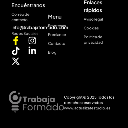
Enlaces
Encuéntranos
rápidos
Correo de
Menu
Aviso legal
contacto
Empresas
info@trabajaformado.com
Cookies
Redes Sociales
Freelance
Política de
privacidad
Contacto
Blog
Copyright © 2025 Todos los
derechos reservados
www.actualizatestudio.es