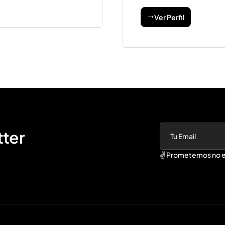
Ver Perfil
tter
✌️ Prometemos no e