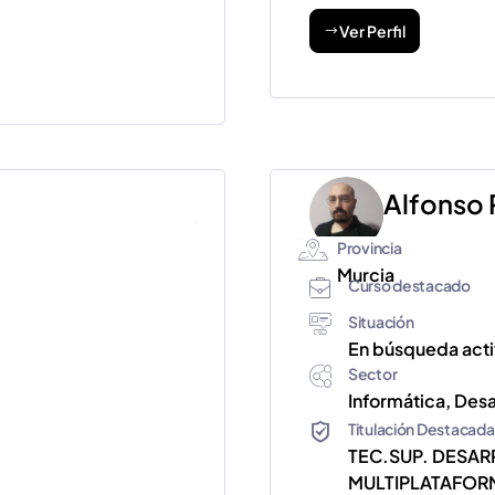
Ver Perfil
Alfonso 
Provincia
Murcia
Curso destacado
Situación
En búsqueda act
Sector
Informática, Des
Titulación Destacada
TEC.SUP. DESAR
MULTIPLATAFORM