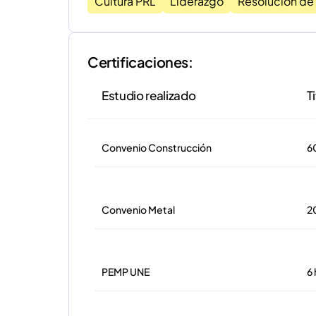
Cultura PRL
Liderazgo
Resolución de
Certificaciones:
Estudio realizado
T
Convenio Construcción
60
Convenio Metal
20
PEMP UNE
6