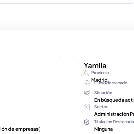
Yamila
Provincia
Madrid
Curso destacado
Situación
En búsqueda act
Sector
Administración Pú
Titulación Destacada
stión de empresas(
Ninguna